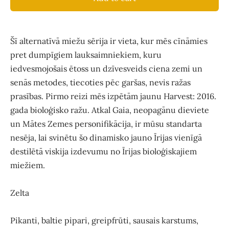
Šī alternatīvā miežu sērija ir vieta, kur mēs cīnāmies
pret dumpīgiem lauksaimniekiem, kuru
iedvesmojošais ētoss un dzīvesveids ciena zemi un
senās metodes, tiecoties pēc garšas, nevis ražas
prasības. Pirmo reizi mēs izpētām jaunu Harvest: 2016.
gada bioloģisko ražu. Atkal Gaia, neopagānu dieviete
un Mātes Zemes personifikācija, ir mūsu standarta
nesēja, lai svinētu šo dinamisko jauno Īrijas vienīgā
destilētā viskija izdevumu no Īrijas bioloģiskajiem
miežiem.
Zelta
Pikanti, baltie pipari, greipfrūti, sausais karstums,