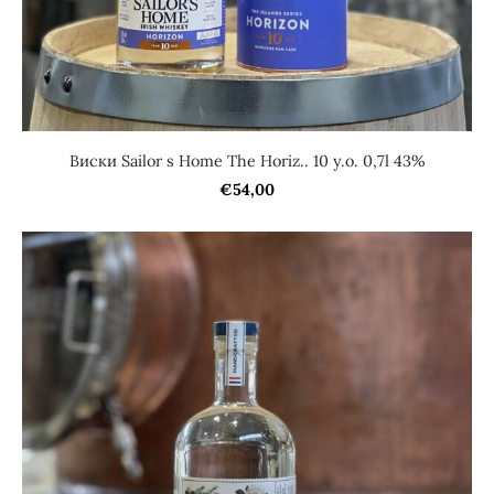
Виски Sailor s Home The Horiz.. 10 y.o. 0,7l 43%
€54,00