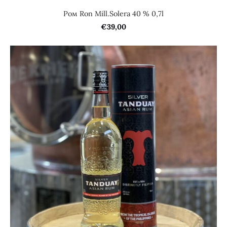
Ром Ron Mill.Solera 40 % 0,7l
€39,00